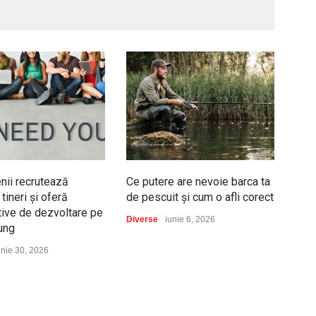
ii recrutează
Ce putere are nevoie barca ta
Dac
tineri și oferă
de pescuit și cum o afli corect
de a
ive de dezvoltare pe
în 2
Diverse
iunie 6, 2026
lung
Auto
unie 30, 2026