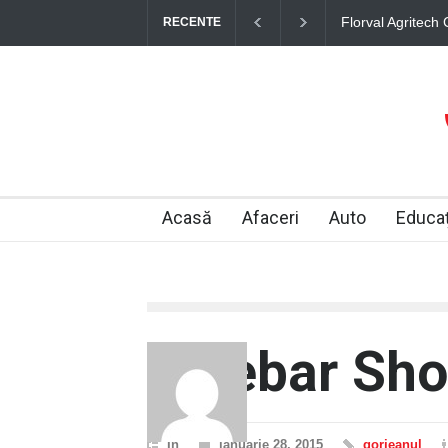
Florval Agritech Concept S
RECENTE
„DIGITALIZARE FLORVAL
finanțat prin Planul Națio
Acasă
Afaceri
Auto
Educaț
Sidebar Sh
In
ianuarie 28, 2015
gorjeanul