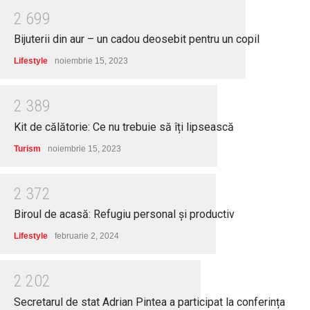
2
6
9
9
Bijuterii din aur – un cadou deosebit pentru un copil
Lifestyle
noiembrie 15, 2023
2
3
8
9
Kit de călătorie: Ce nu trebuie să îți lipsească
Turism
noiembrie 15, 2023
2
3
7
2
Biroul de acasă: Refugiu personal și productiv
Lifestyle
februarie 2, 2024
2
2
0
2
Secretarul de stat Adrian Pintea a participat la conferința