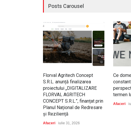
Posts Carousel
Florval Agritech Concept
Ce domen
S.R.L. anunță finalizarea
constant 
proiectului „DIGITALIZARE
perspect
FLORVAL AGRITECH
termen 
CONCEPT S.R.L.”, finanțat prin
Afaceri
i
Planul Național de Redresare
și Reziliență
Afaceri
iulie 31, 2026