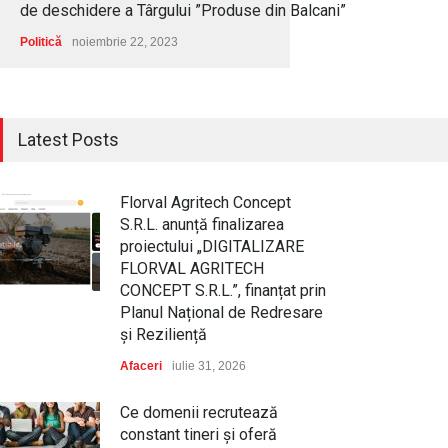
de deschidere a Târgului ”Produse din Balcani”
Politică
noiembrie 22, 2023
Latest Posts
Florval Agritech Concept
S.R.L. anunță finalizarea
proiectului „DIGITALIZARE
FLORVAL AGRITECH
CONCEPT S.R.L.”, finanțat prin
Planul Național de Redresare
și Reziliență
Afaceri
iulie 31, 2026
Ce domenii recrutează
constant tineri și oferă