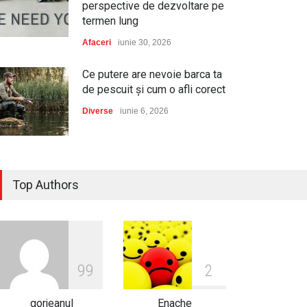
perspective de dezvoltare pe
termen lung
Afaceri
iunie 30, 2026
Ce putere are nevoie barca ta
de pescuit și cum o afli corect
Diverse
iunie 6, 2026
Dacia, cea mai aleasă marcă
de autoturisme noi în România
Top Authors
în 2025, conform Plus-Auto.ro
Auto
ianuarie 2, 2026
Cum să-ți protejezi culturile
de legume cu serele de la
9
9
2
Micul Fermier?
gorjeanul
Enache
Afaceri
decembrie 29, 2025