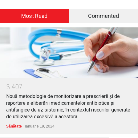
Most Read
Commented
3
4
0
7
Nouă metodologie de monitorizare a prescrierii și de
raportare a eliberării medicamentelor antibiotice și
antifungice de uz sistemic, în contextul riscurilor generate
de utilizarea excesivă a acestora
Sănătate
ianuarie 19, 2024