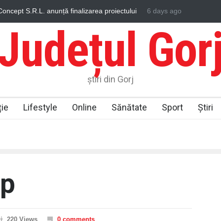
.R.L. anunță finalizarea proiectului
Ce domenii recrutează constant
6 days ago
 AGRITECH CONCEPT S.R.L.”,
dezvoltare pe termen lung
nal de Redresare și Reziliență
Județul Gor
știri din Gorj
ie
Lifestyle
Online
Sănătate
Sport
Știri
op
220 Views
0 comments