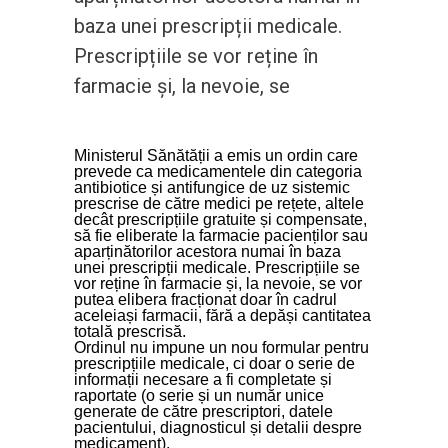
baza unei prescripții medicale.
Prescripțiile se vor reține în
farmacie și, la nevoie, se
Ministerul Sănătății a emis un ordin care
prevede ca medicamentele din categoria
antibiotice și antifungice de uz sistemic
prescrise de către medici pe rețete, altele
decât prescripțiile gratuite și compensate,
să fie eliberate la farmacie pacienților sau
aparținătorilor acestora numai în baza
unei prescripții medicale. Prescripțiile se
vor reține în farmacie și, la nevoie, se vor
putea elibera fracționat doar în cadrul
aceleiași farmacii, fără a depăși cantitatea
totală prescrisă.
Ordinul nu impune un nou formular pentru
prescripțiile medicale, ci doar o serie de
informații necesare a fi completate și
raportate (o serie și un număr unice
generate de către prescriptori, datele
pacientului, diagnosticul și detalii despre
medicament).