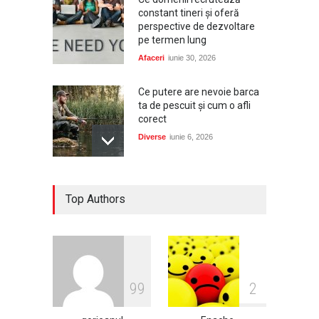
constant tineri și oferă
perspective de dezvoltare
pe termen lung
Afaceri
iunie 30, 2026
Ce putere are nevoie barca
ta de pescuit și cum o afli
corect
Diverse
iunie 6, 2026
Dacia, cea mai aleasă marcă
Top Authors
de autoturisme noi în
România în 2025, conform
Plus-Auto.ro
Auto
ianuarie 2, 2026
Cum să-ți protejezi culturile
9
9
2
de legume cu serele de la
Micul Fermier?