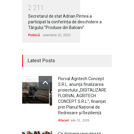
2
2
1
1
Secretarul de stat Adrian Pintea a
participat la conferința de deschidere a
Târgului ”Produse din Balcani”
Politică
noiembrie 22, 2023
Latest Posts
Florval Agritech Concept
S.R.L. anunță finalizarea
proiectului „DIGITALIZARE
FLORVAL AGRITECH
CONCEPT S.R.L.”, finanțat
prin Planul Național de
Redresare și Reziliență
Afaceri
iulie 31, 2026
Ce domenii recrutează