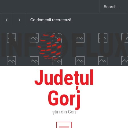
Ce domenii recrutează
Ce putere are nevoie 
constant tineri și oferă
ta de pescuit și cum o 
perspective de dezvoltare
corect
pe termen lung
Județul
Gorj
știri din Gorj