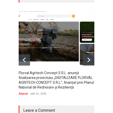
Florval Agritech Concept S.R.L. anunță
Ce dome
finalizarea proiectului „DIGITALIZARE FLORVAL
perspe
AGRITECH CONCEPT S.R.L.”, finanțat prin Planul
Afaceri
Național de Redresare și Reziliență
Afaceri
iulie 31, 2026
Leave a Comment