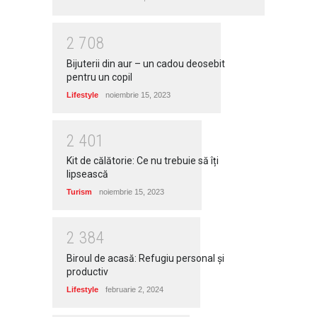
2
7
0
8
Bijuterii din aur – un cadou deosebit
pentru un copil
Lifestyle
noiembrie 15, 2023
2
4
0
1
Kit de călătorie: Ce nu trebuie să îți
lipsească
Turism
noiembrie 15, 2023
2
3
8
4
Biroul de acasă: Refugiu personal și
productiv
Lifestyle
februarie 2, 2024