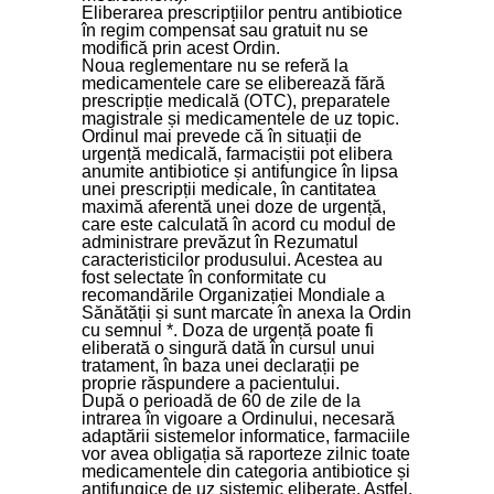
Eliberarea prescripțiilor pentru antibiotice
în regim compensat sau gratuit nu se
modifică prin acest Ordin.
Noua reglementare nu se referă la
medicamentele care se eliberează fără
prescripție medicală (OTC), preparatele
magistrale și medicamentele de uz topic.
Ordinul mai prevede că în situații de
urgență medicală, farmaciștii pot elibera
anumite antibiotice și antifungice în lipsa
unei prescripții medicale, în cantitatea
maximă aferentă unei doze de urgență,
care este calculată în acord cu modul de
administrare prevăzut în Rezumatul
caracteristicilor produsului. Acestea au
fost selectate în conformitate cu
recomandările Organizației Mondiale a
Sănătății și sunt marcate în anexa la Ordin
cu semnul *. Doza de urgență poate fi
eliberată o singură dată în cursul unui
tratament, în baza unei declarații pe
proprie răspundere a pacientului.
După o perioadă de 60 de zile de la
intrarea în vigoare a Ordinului, necesară
adaptării sistemelor informatice, farmaciile
vor avea obligația să raporteze zilnic toate
medicamentele din categoria antibiotice și
antifungice de uz sistemic eliberate. Astfel,