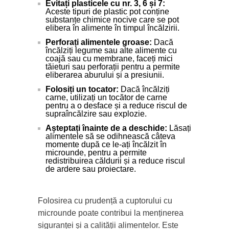
Evitați plasticele cu nr. 3, 6 și 7:
Aceste tipuri de plastic pot conține
substanțe chimice nocive care se pot
elibera în alimente în timpul încălzirii.
Perforați alimentele groase:
Dacă
încălziți legume sau alte alimente cu
coajă sau cu membrane, faceți mici
tăieturi sau perforații pentru a permite
eliberarea aburului și a presiunii.
Folosiți un tocator:
Dacă încălziți
carne, utilizați un tocător de carne
pentru a o desface și a reduce riscul de
supraîncălzire sau explozie.
Așteptați înainte de a deschide:
Lăsați
alimentele să se odihnească câteva
momente după ce le-ați încălzit în
microunde, pentru a permite
redistribuirea căldurii și a reduce riscul
de ardere sau proiectare.
Folosirea cu prudență a cuptorului cu
microunde poate contribui la menținerea
siguranței și a calității alimentelor. Este