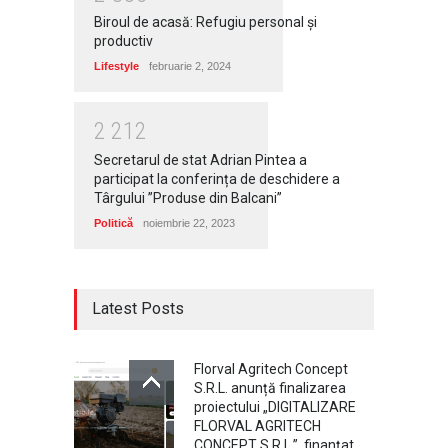
Biroul de acasă: Refugiu personal și
productiv
Lifestyle
februarie 2, 2024
2
2
1
2
Secretarul de stat Adrian Pintea a
participat la conferința de deschidere a
Târgului ”Produse din Balcani”
Politică
noiembrie 22, 2023
Latest Posts
Florval Agritech Concept
S.R.L. anunță finalizarea
proiectului „DIGITALIZARE
FLORVAL AGRITECH
CONCEPT S.R.L.”, finanțat