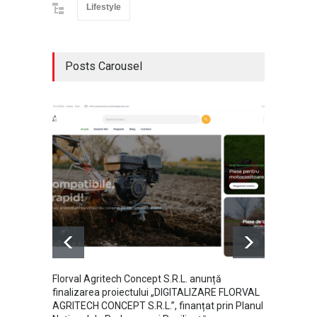
Lifestyle
Posts Carousel
Florval Agritech Concept S.R.L. anunță
Ce dome
finalizarea proiectului „DIGITALIZARE FLORVAL
perspe
AGRITECH CONCEPT S.R.L.”, finanțat prin Planul
Afaceri