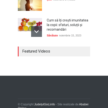
Cum să îți crești imunitatea
la copii: sfaturi, soluții și
recomandări
Sănătate
noiembrie 15, 2023
Bijuterii din aur – un cadou
Featured Videos
deosebit pentru un copil
Lifestyle
noiembrie 15, 2023
Kit de călătorie: Ce nu
trebuie să îți lipsească
Turism
noiembrie 15, 2023
© Copyright
JudețulGorj.info
- Site realizate de
Ababei