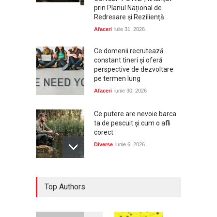
prin Planul Național de
Redresare și Reziliență
Afaceri
iulie 31, 2026
Ce domenii recrutează
constant tineri și oferă
perspective de dezvoltare
pe termen lung
Afaceri
iunie 30, 2026
Ce putere are nevoie barca
ta de pescuit și cum o afli
corect
Diverse
iunie 6, 2026
Dacia, cea mai aleasă marcă
Top Authors
de autoturisme noi în
România în 2025, conform
Plus-Auto.ro
Auto
ianuarie 2, 2026