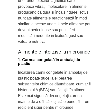
unor unde electromagnetice care
provoacă vibrații moleculare în alimente,
producând căldură și încălzindu-le. Totuși,
nu toate alimentele reacționează în mod
similar la aceste unde. Unele alimente pot
deveni periculoase sau pot suferi
modificări nedorite în textură, gust sau
valoare nutritivă.
Alimentele interzise la microunde
Carnea congelată în ambalaj de
plastic
Încălzirea cărnii congelate în ambalaj de
plastic poate duce la eliberarea
substanțelor chimice dăunătoare, cum ar fi
bisfenolul A (BPA) sau ftalații, în aliment.
Este mai sigur să decongelați carnea
înainte de a o încălzi și să o puneți într-un
recipient sigur pentru microunde.