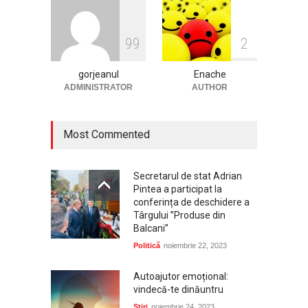
Cum să-ți protejezi culturile
9
9
2
de legume cu serele de la
Micul Fermier?
gorjeanul
Enache
Afaceri
decembrie 29, 2025
ADMINISTRATOR
AUTHOR
Most Commented
Secretarul de stat Adrian
Pintea a participat la
conferința de deschidere a
Târgului ”Produse din
Balcani”
Politică
noiembrie 22, 2023
Autoajutor emoțional:
vindecă-te dinăuntru
Știri
noiembrie 24, 2023