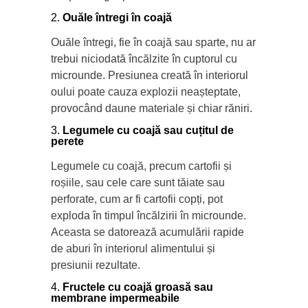
Ouăle întregi în coajă
Ouăle întregi, fie în coajă sau sparte, nu ar
trebui niciodată încălzite în cuptorul cu
microunde. Presiunea creată în interiorul
oului poate cauza explozii neașteptate,
provocând daune materiale și chiar răniri.
Legumele cu coajă sau cuțitul de
perete
Legumele cu coajă, precum cartofii și
roșiile, sau cele care sunt tăiate sau
perforate, cum ar fi cartofii copți, pot
exploda în timpul încălzirii în microunde.
Aceasta se datorează acumulării rapide
de aburi în interiorul alimentului și
presiunii rezultate.
Fructele cu coajă groasă sau
membrane impermeabile