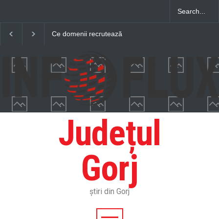
Ce domenii recrutează
Ce putere are nevoie barca
constant tineri și oferă
ta de pescuit și cum o afli
perspective de dezvoltare
corect
pe termen lung
Județul
Gorj
știri din Gorj