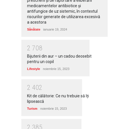
prescrierii și de raportare a eliberării
medicamentelor antibiotice și
antifungice de uz sistemic, în contextul
riscurilor generate de utilizarea excesivă
a acestora
Sănătate
ianuarie 19, 2024
2
7
0
8
Bijuterii din aur – un cadou deosebit
pentru un copil
Lifestyle
noiembrie 15, 2023
2
4
0
2
Kit de călătorie: Ce nu trebuie să îți
lipsească
Turism
noiembrie 15, 2023
2
3
8
5