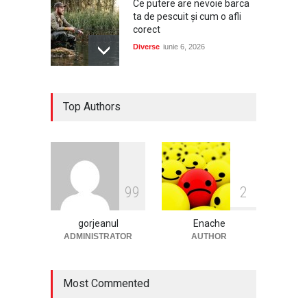
Ce putere are nevoie barca
ta de pescuit și cum o afli
corect
Diverse
iunie 6, 2026
Dacia, cea mai aleasă marcă
Top Authors
de autoturisme noi în
România în 2025, conform
Plus-Auto.ro
Auto
ianuarie 2, 2026
Cum să-ți protejezi culturile
9
9
2
de legume cu serele de la
Micul Fermier?
gorjeanul
Enache
Afaceri
decembrie 29, 2025
ADMINISTRATOR
AUTHOR
Most Commented