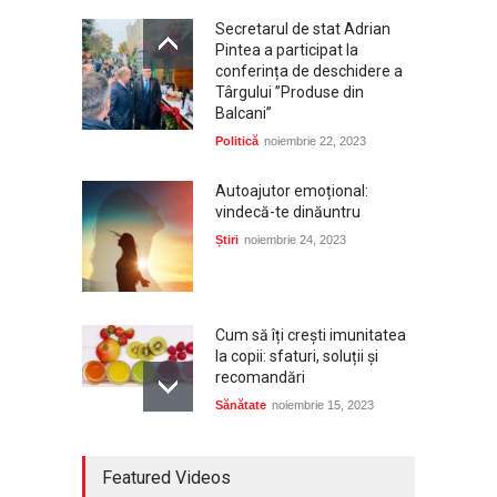
Secretarul de stat Adrian
Pintea a participat la
conferința de deschidere a
Târgului ”Produse din
Balcani”
Politică
noiembrie 22, 2023
Autoajutor emoțional:
vindecă-te dinăuntru
Știri
noiembrie 24, 2023
Cum să îți crești imunitatea
la copii: sfaturi, soluții și
recomandări
Sănătate
noiembrie 15, 2023
Bijuterii din aur – un cadou
Featured Videos
deosebit pentru un copil