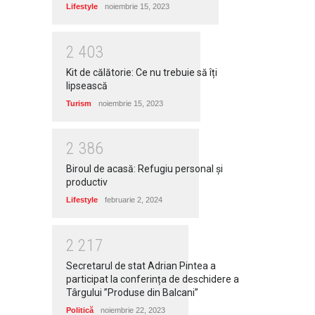
Lifestyle
noiembrie 15, 2023
2
4
0
3
Kit de călătorie: Ce nu trebuie să îți
lipsească
Turism
noiembrie 15, 2023
2
3
8
6
Biroul de acasă: Refugiu personal și
productiv
Lifestyle
februarie 2, 2024
2
2
1
7
Secretarul de stat Adrian Pintea a
participat la conferința de deschidere a
Târgului ”Produse din Balcani”
Politică
noiembrie 22, 2023