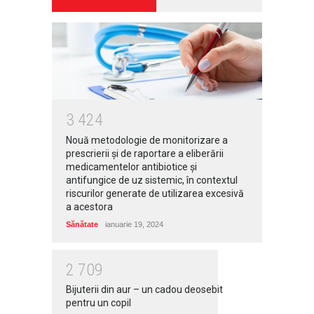
3
4
2
4
Nouă metodologie de monitorizare a
prescrierii și de raportare a eliberării
medicamentelor antibiotice și
antifungice de uz sistemic, în contextul
riscurilor generate de utilizarea excesivă
a acestora
Sănătate
ianuarie 19, 2024
2
7
0
9
Bijuterii din aur – un cadou deosebit
pentru un copil