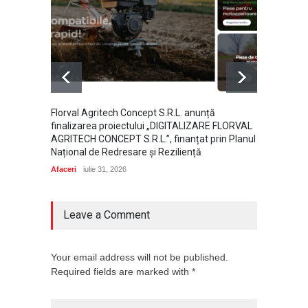
Florval Agritech Concept S.R.L. anunță
Ce dome
finalizarea proiectului „DIGITALIZARE FLORVAL
perspe
AGRITECH CONCEPT S.R.L.”, finanțat prin Planul
Afaceri
Național de Redresare și Reziliență
Afaceri
iulie 31, 2026
Leave a Comment
Your email address will not be published.
Required fields are marked with *