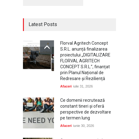
Latest Posts
Florval Agritech Concept
S.R.L. anunță finalizarea
proiectului „DIGITALIZARE
FLORVAL AGRITECH
CONCEPT S.R.L.”, finanțat
prin Planul Național de
Redresare și Reziliență
Afaceri
iulie 31, 2026
Ce domenii recrutează
constant tineri și oferă
perspective de dezvoltare
pe termen lung
Afaceri
iunie 30, 2026