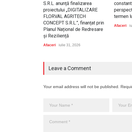
S.R.L. anunță finalizarea
constant 
proiectului „DIGITALIZARE
perspect
FLORVAL AGRITECH
termen 
CONCEPT S.R.L.”, finanțat prin
Afaceri
i
Planul Național de Redresare
și Reziliență
Afaceri
iulie 31, 2026
Leave a Comment
Your email address will not be published. Requi