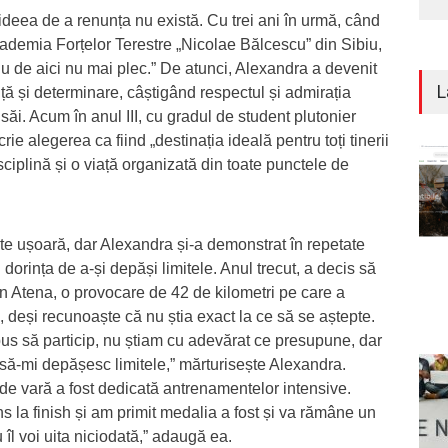
deea de a renunța nu există. Cu trei ani în urmă, când
ademia Forțelor Terestre „Nicolae Bălcescu” din Sibiu,
Eu de aici nu mai plec.” De atunci, Alexandra a devenit
L
ă și determinare, câștigând respectul și admirația
r săi. Acum în anul III, cu gradul de student plutonier
rie alegerea ca fiind „destinația ideală pentru toți tinerii
sciplină și o viață organizată din toate punctele de
te ușoară, dar Alexandra și-a demonstrat în repetate
i dorința de a-și depăși limitele. Anul trecut, a decis să
in Atena, o provocare de 42 de kilometri pe care a
, deși recunoaște că nu știa exact la ce să se aștepte.
us să particip, nu știam cu adevărat ce presupune, dar
 să-mi depășesc limitele,” mărturisește Alexandra.
 de vară a fost dedicată antrenamentelor intensive.
la finish și am primit medalia a fost și va rămâne un
îl voi uita niciodată,” adaugă ea.