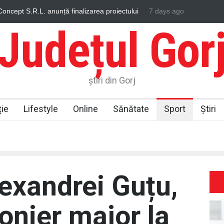
crutează constant tineri și oferă perspective de
7 days ago
Ce putere are nevo
e termen lung
Județul Gor
știri din Gorj
ie
Lifestyle
Online
Sănătate
Sport
Știri
exandrei Guțu,
onier major la