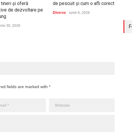
tineri și oferă
de pescuit și cum o afli corect
de a
ive de dezvoltare pe
în 2
Diverse
iunie 6, 2026
lung
Auto
F
unie 30, 2026
red fields are marked with *