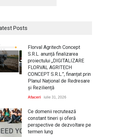
atest Posts
Florval Agritech Concept
S.R.L. anunță finalizarea
proiectului „DIGITALIZARE
FLORVAL AGRITECH
CONCEPT S.R.L.”, finanțat prin
Planul Național de Redresare
și Reziliență
Afaceri
iulie 31, 2026
Ce domenii recrutează
constant tineri și oferă
perspective de dezvoltare pe
termen lung