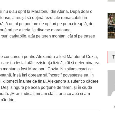
i nu s-au oprit la Maratonul din Atena. După doar o
ense, a reușit să obțină rezultate remarcabile în
ară. A urcat pe podium de opt ori pe prima treaptă, de
două ori pe a treia, la diverse maratoane,
uri caritabile, atât pe teren montan, cât și pe trasee
T
le concursuri pentru Alexandra a fost Maratonul Cozia,
care i-a testat atât rezistența fizică, cât și determinarea
n montan a fost Maratonul Cozia. Nu știam exact ce
tană, însă îmi doream să încerc,” povestește ea. În
ei kilometri înainte de final, Alexandra a suferit o cădere
. Deși singură pe acea porțiune de teren, și în ciuda
orâtă. „M-am ridicat, mi-am clătit rana cu apă și am
 mândrie.