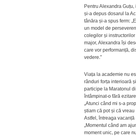
Pentru Alexandra Guțu, i
și-a depus dosarul la Ac
tânăra și-a spus ferm: „
un model de perseverenț
colegilor și instructorilo
major, Alexandra își desc
care vor performanță, di
vedere.”
Viața la academie nu es
rânduri forța interioară ș
participe la Maratonul d
întâmpinat-o fără ezitare
„Atunci când mi s-a prop
știam că pot și că vreau
Astfel, întreaga vacanță
„Momentul când am ajuns 
moment unic, pe care nu 