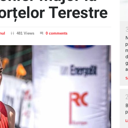
rțelor Terestre
nul
481 Views
0 comments
N
p
m
d
g
a
S
B
p
L