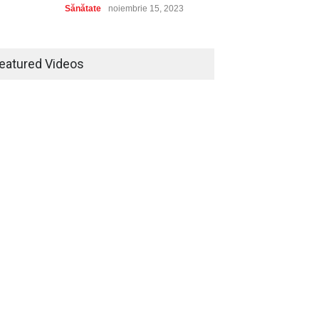
utoturisme noi în România
de legume cu serele de la
Sănătate
noiembrie 15, 2023
025, conform Plus-Auto.ro
Micul Fermier?
Bijuterii din aur – un cadou
ianuarie 2, 2026
Afaceri
decembrie 29, 2025
deosebit pentru un copil
eatured Videos
Lifestyle
noiembrie 15, 2023
Kit de călătorie: Ce nu trebuie
să îți lipsească
Turism
noiembrie 15, 2023