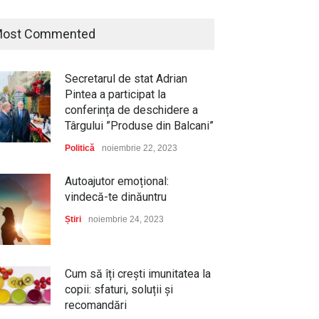
ost Commented
Secretarul de stat Adrian
Pintea a participat la
conferința de deschidere a
Târgului ”Produse din Balcani”
Politică
noiembrie 22, 2023
Autoajutor emoțional:
vindecă-te dinăuntru
Știri
noiembrie 24, 2023
Cum să îți crești imunitatea la
copii: sfaturi, soluții și
recomandări
ia, cea mai aleasă marcă
Cum să-ți protejezi culturile