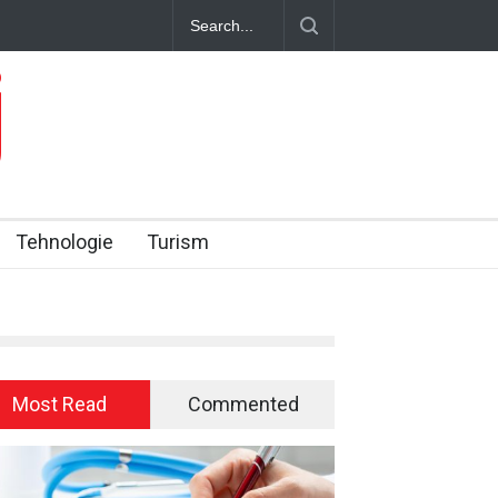
ie barca ta de pescuit și cum o afli corect
Dacia, cea mai aleasă ma
2025, conform Plus-Auto.
j
Tehnologie
Turism
Most Read
Commented