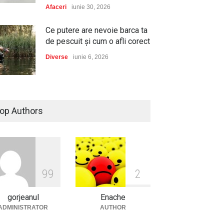
Afaceri
iunie 30, 2026
Ce putere are nevoie barca ta
de pescuit și cum o afli corect
Diverse
iunie 6, 2026
Dacia, cea mai aleasă marcă
de autoturisme noi în România
op Authors
în 2025, conform Plus-Auto.ro
Auto
ianuarie 2, 2026
Cum să-ți protejezi culturile
de legume cu serele de la
9
9
2
Micul Fermier?
gorjeanul
Enache
Afaceri
decembrie 29, 2025
ADMINISTRATOR
AUTHOR