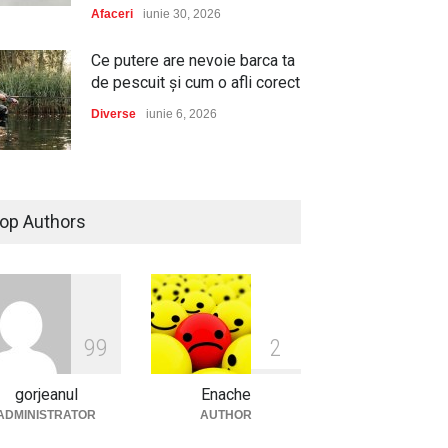
Afaceri
iunie 30, 2026
Ce putere are nevoie barca ta
de pescuit și cum o afli corect
Diverse
iunie 6, 2026
Dacia, cea mai aleasă marcă
de autoturisme noi în România
op Authors
în 2025, conform Plus-Auto.ro
Auto
ianuarie 2, 2026
Cum să-ți protejezi culturile
de legume cu serele de la
9
9
2
Micul Fermier?
gorjeanul
Enache
Afaceri
decembrie 29, 2025
ADMINISTRATOR
AUTHOR