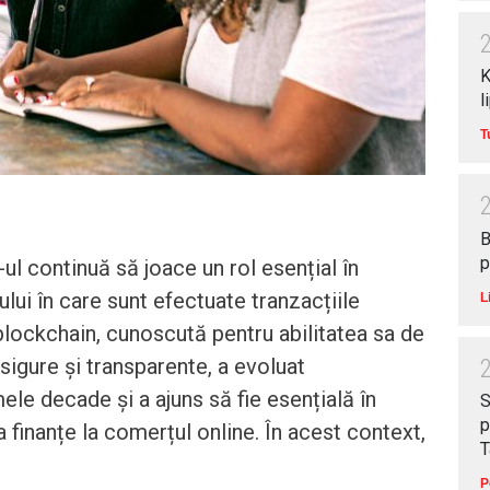
K
l
T
B
p
ul continuă să joace un rol esențial în
ui în care sunt efectuate tranzacțiile
L
blockchain, cunoscută pentru abilitatea sa de
 sigure și transparente, a evoluat
mele decade și a ajuns să fie esențială în
S
p
 finanțe la comerțul online. În acest context,
T
P