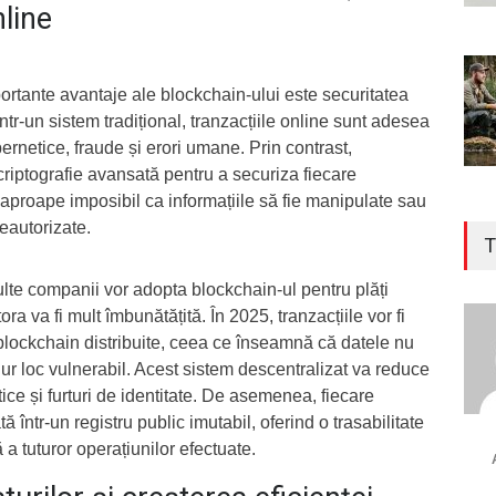
nline
ortante avantaje ale blockchain-ului este securitatea
Într-un sistem tradițional, tranzacțiile online sunt adesea
bernetice, fraude și erori umane. Prin contrast,
criptografie avansată pentru a securiza fiecare
l aproape imposibil ca informațiile să fie manipulate sau
eautorizate.
T
lte companii vor adopta blockchain-ul pentru plăți
ra va fi mult îmbunătățită. În 2025, tranzacțiile vor fi
blockchain distribuite, ceea ce înseamnă că datele nu
ngur loc vulnerabil. Acest sistem descentralizat va reduce
tice și furturi de identitate. De asemenea, fiecare
ată într-un registru public imutabil, oferind o trasabilitate
a tuturor operațiunilor efectuate.