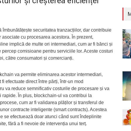
urilor și creșterea eficienței
M
 îmbunătățește securitatea tranzacțiilor, dar contribuie
or asociate cu procesarea acestora. În prezent,
nline implică de multe ori intermediari, cum ar fi bănci și
e percep comisioane pentru serviciile lor. Aceste costuri
ei, către consumatori și comercianți.
kchain va permite eliminarea acestor intermediari,
fi efectuate direct între părți, într-un mod
cru va reduce semnificativ costurile de procesare și va
i rapide. În plus, blockchain-ul va contribui la
ocese, cum ar fi validarea plăților și transferul de
 unor contracte inteligente (smart contracts). Acestea
ile se efectuează doar atunci când sunt îndeplinite
te, fără a fi nevoie de intervenția unui terț.