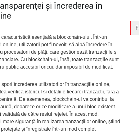
ansparenței și încrederea în
line
F
caracteristică esențială a blockchain-ului. Într-un
i online, utilizatorii pot fi nevoiți să aibă încredere în
au procesatorii de plăți, care gestionează tranzacțiile și
nanciare. Cu blockchain-ul, însă, toate tranzacțiile sunt
tru public accesibil oricui, dar imposibil de modificat.
pori încrederea utilizatorilor în tranzacțiile online,
 verifica istoricul și detaliile fiecărei tranzacții, fără a
centrală. De asemenea, blockchain-ul va contribui la
fraudă, deoarece orice modificare a unui bloc existent
i validată de către restul rețelei. În acest mod,
i mare siguranță în realizarea tranzacțiilor online, știind
 protejate și înregistrate într-un mod complet