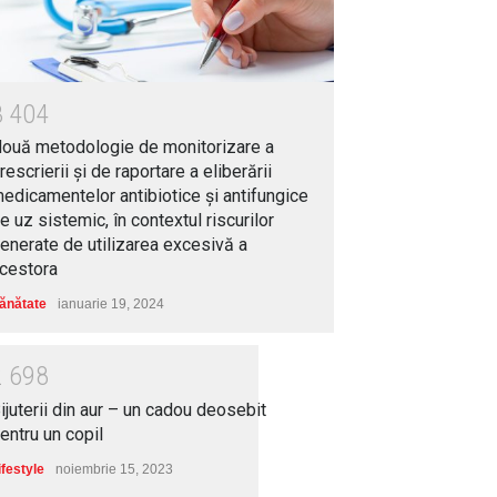
3
4
0
4
ouă metodologie de monitorizare a
rescrierii și de raportare a eliberării
edicamentelor antibiotice și antifungice
e uz sistemic, în contextul riscurilor
enerate de utilizarea excesivă a
cestora
ănătate
ianuarie 19, 2024
2
6
9
8
ijuterii din aur – un cadou deosebit
entru un copil
ifestyle
noiembrie 15, 2023