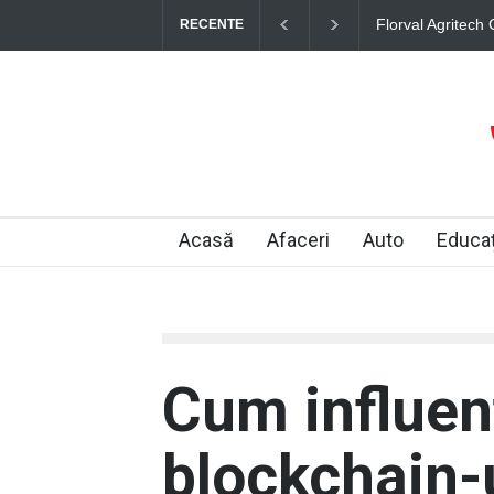
Ce domenii recru
RECENTE
dezvoltare pe t
Acasă
Afaceri
Auto
Educaț
Cum influen
blockchain-u