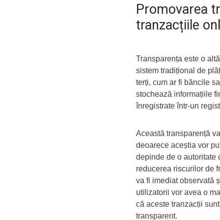
Promovarea tr
tranzacțiile on
Transparența este o altă 
sistem tradițional de plăț
terți, cum ar fi băncile s
stochează informațiile fi
înregistrate într-un regis
Această transparență va s
deoarece aceștia vor putea
depinde de o autoritate 
reducerea riscurilor de 
va fi imediat observată ș
utilizatorii vor avea o ma
că aceste tranzacții sunt
transparent.