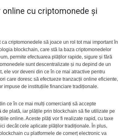
or online cu criptomonede și
t ca criptomonedele să joace un rol tot mai important în
nologia blockchain, care stă la baza criptomonedelor
um, permite efectuarea plăților rapide, sigure și fără
ptomonedele sunt descentralizate și nu depind de un
, ele vor deveni din ce în ce mai atractive pentru
ri care doresc să efectueze tranzacții online eficiente,
lor impuse de instituțiile financiare tradiționale.
 din ce în ce mai mulți comercianți să accepte
 plată, iar plățile prin blockchain să fie utilizate pe
iile online. Aceste plăți vor fi realizate rapid, cu taxe
i decât cele aplicate plăților tradiționale. În plus,
 blockchain cu platformele de comerț electronic va