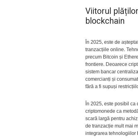
Viitorul plățil
blockchain
În 2025, este de aștepta
tranzacțiile online. Teh
precum Bitcoin și Ethere
frontiere. Deoarece cri
sistem bancar centralizat
comercianți și consumato
fără a fi supuși restricții
În 2025, este posibil ca
criptomonede ca metodă de
scară largă pentru achiziț
de tranzacție mult mai mic
integrarea tehnologiilor