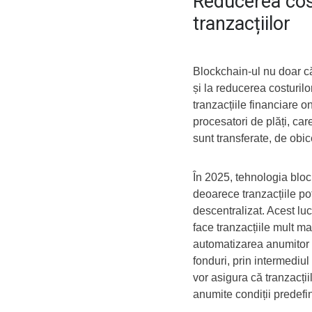
Reducerea cost
tranzacțiilor
Blockchain-ul nu doar că
și la reducerea costuril
tranzacțiile financiare o
procesatori de plăți, car
sunt transferate, de obic
În 2025, tehnologia bloc
deoarece tranzacțiile pot 
descentralizat. Acest lu
face tranzacțiile mult ma
automatizarea anumitor pr
fonduri, prin intermediul
vor asigura că tranzacți
anumite condiții predefini