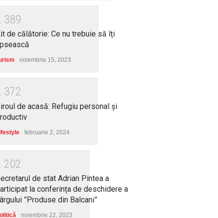
2
3
8
9
it de călătorie: Ce nu trebuie să îți
ipsească
urism
noiembrie 15, 2023
2
3
7
2
iroul de acasă: Refugiu personal și
roductiv
ifestyle
februarie 2, 2024
2
2
0
2
ecretarul de stat Adrian Pintea a
articipat la conferința de deschidere a
ârgului ”Produse din Balcani”
olitică
noiembrie 22, 2023