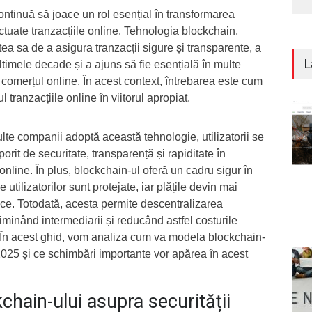
ontinuă să joace un rol esențial în transformarea
ctuate tranzacțiile online. Tehnologia blockchain,
ea sa de a asigura tranzacții sigure și transparente, a
L
ltimele decade și a ajuns să fie esențială în multe
a comerțul online. În acest context, întrebarea este cum
 tranzacțiile online în viitorul apropiat.
te companii adoptă această tehnologie, utilizatorii se
orit de securitate, transparență și rapiditate în
online. În plus, blockchain-ul oferă un cadru sigur în
utilizatorilor sunt protejate, iar plățile devin mai
ce. Totodată, acesta permite descentralizarea
iminând intermediarii și reducând astfel costurile
. În acest ghid, vom analiza cum va modela blockchain-
n 2025 și ce schimbări importante vor apărea în acest
chain-ului asupra securității