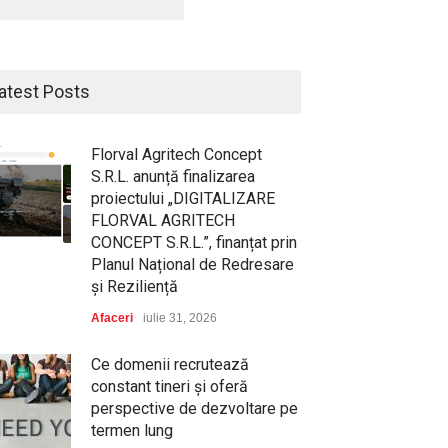
atest Posts
Florval Agritech Concept
S.R.L. anunță finalizarea
proiectului „DIGITALIZARE
FLORVAL AGRITECH
CONCEPT S.R.L.”, finanțat prin
Planul Național de Redresare
și Reziliență
Afaceri
iulie 31, 2026
Ce domenii recrutează
constant tineri și oferă
perspective de dezvoltare pe
termen lung