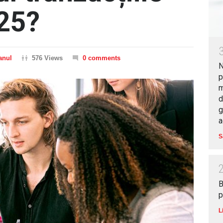
025?
anul
576 Views
0 comments
N
p
m
d
g
a
S
B
p
L