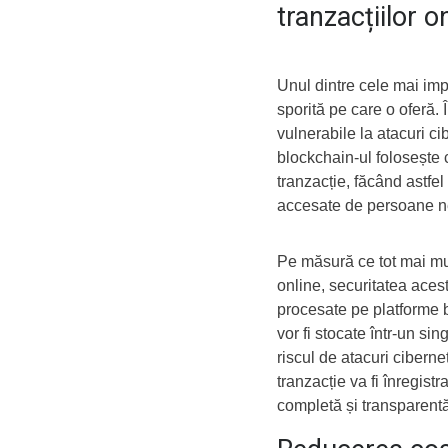
tranzacțiilor o
Unul dintre cele mai imp
sporită pe care o oferă. 
vulnerabile la atacuri ci
blockchain-ul folosește 
tranzacție, făcând astfe
accesate de persoane n
Pe măsură ce tot mai mu
online, securitatea acesto
procesate pe platforme 
vor fi stocate într-un si
riscul de atacuri ciberne
tranzacție va fi înregistr
completă și transparentă 