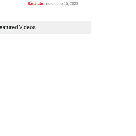
Sănătate
noiembrie 15, 2023
Bijuterii din aur – un cadou
deosebit pentru un copil
eatured Videos
Lifestyle
noiembrie 15, 2023
Kit de călătorie: Ce nu trebuie
să îți lipsească
Turism
noiembrie 15, 2023