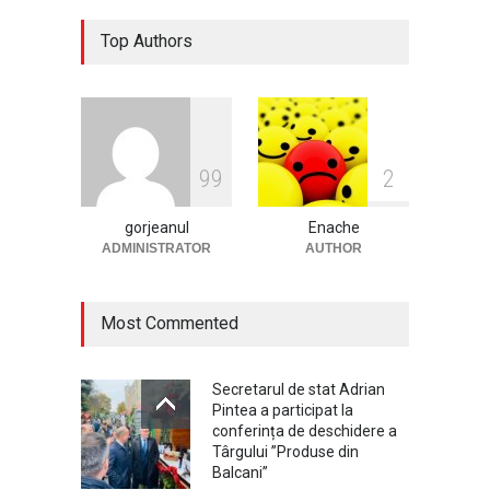
Dacia, cea mai aleasă marcă
Top Authors
de autoturisme noi în
România în 2025, conform
Plus-Auto.ro
Auto
ianuarie 2, 2026
Cum să-ți protejezi culturile
9
9
2
de legume cu serele de la
Micul Fermier?
gorjeanul
Enache
Afaceri
decembrie 29, 2025
ADMINISTRATOR
AUTHOR
Most Commented
Secretarul de stat Adrian
Pintea a participat la
conferința de deschidere a
Târgului ”Produse din
Balcani”