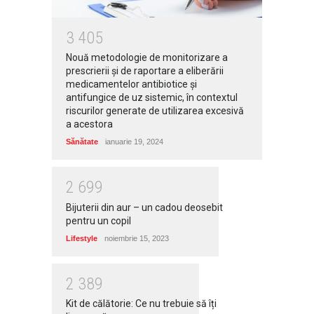
3
4
0
5
Nouă metodologie de monitorizare a
prescrierii și de raportare a eliberării
medicamentelor antibiotice și
antifungice de uz sistemic, în contextul
riscurilor generate de utilizarea excesivă
a acestora
Sănătate
ianuarie 19, 2024
2
6
9
9
Bijuterii din aur – un cadou deosebit
pentru un copil
Lifestyle
noiembrie 15, 2023
2
3
8
9
Kit de călătorie: Ce nu trebuie să îți