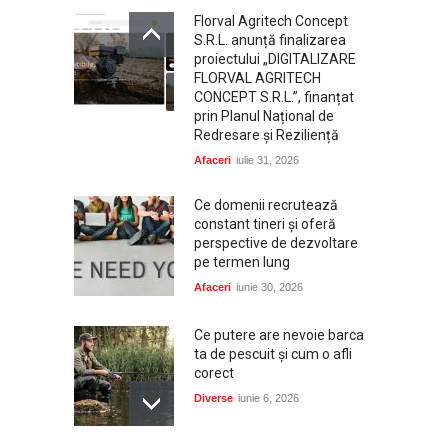
Florval Agritech Concept
S.R.L. anunță finalizarea
proiectului „DIGITALIZARE
FLORVAL AGRITECH
CONCEPT S.R.L.”, finanțat
prin Planul Național de
Redresare și Reziliență
Afaceri
iulie 31, 2026
Ce domenii recrutează
constant tineri și oferă
perspective de dezvoltare
pe termen lung
Afaceri
iunie 30, 2026
Ce putere are nevoie barca
ta de pescuit și cum o afli
corect
Diverse
iunie 6, 2026