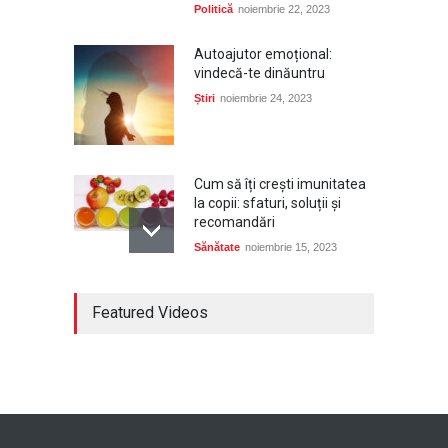
Politică
noiembrie 22, 2023
Autoajutor emoțional:
vindecă-te dinăuntru
Știri
noiembrie 24, 2023
Cum să îți crești imunitatea
la copii: sfaturi, soluții și
recomandări
Sănătate
noiembrie 15, 2023
Bijuterii din aur – un cadou
Featured Videos
deosebit pentru un copil
Lifestyle
noiembrie 15, 2023
Kit de călătorie: Ce nu
trebuie să îți lipsească
Turism
noiembrie 15, 2023