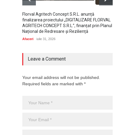
Florval Agritech Concept S.R.L. anunță
Ce dome
finalizarea proiectului „DIGITALIZARE FLORVAL
perspe
AGRITECH CONCEPT S.R.L.”, finanțat prin Planul
Afaceri
Național de Redresare și Reziliență
Afaceri
iulie 31, 2026
Leave a Comment
Your email address will not be published.
Required fields are marked with *