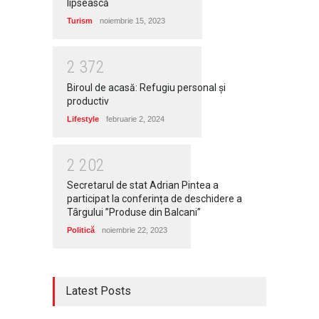
lipsească
Turism
noiembrie 15, 2023
2
3
7
2
Biroul de acasă: Refugiu personal și
productiv
Lifestyle
februarie 2, 2024
2
2
0
2
Secretarul de stat Adrian Pintea a
participat la conferința de deschidere a
Târgului ”Produse din Balcani”
Politică
noiembrie 22, 2023
Latest Posts