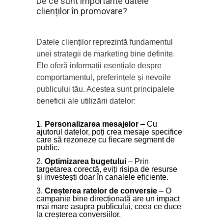
De ce sunt importante datele
clienților în promovare?
Datele clienților reprezintă fundamentul
unei strategii de marketing bine definite.
Ele oferă informații esențiale despre
comportamentul, preferințele și nevoile
publicului tău. Acestea sunt principalele
beneficii ale utilizării datelor:
Personalizarea mesajelor
– Cu
ajutorul datelor, poți crea mesaje specifice
care să rezoneze cu fiecare segment de
public.
Optimizarea bugetului
– Prin
targetarea corectă, eviți risipa de resurse
și investești doar în canalele eficiente.
Creșterea ratelor de conversie
– O
campanie bine direcționată are un impact
mai mare asupra publicului, ceea ce duce
la creșterea conversiilor.